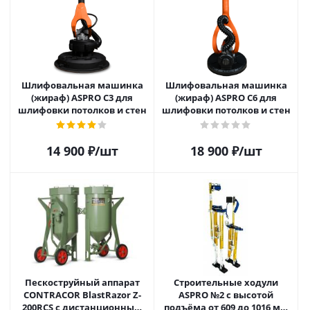
Шлифовальная машинка
Шлифовальная машинка
(жираф) ASPRO C3 для
(жираф) ASPRO C6 для
шлифовки потолков и стен
шлифовки потолков и стен
14 900
₽
/шт
18 900
₽
/шт
Пескоструйный аппарат
Строительные ходули
CONTRACOR BlastRazor Z-
ASPRO №2 с высотой
200RCS c дистанционным
подъёма от 609 до 1016 мм